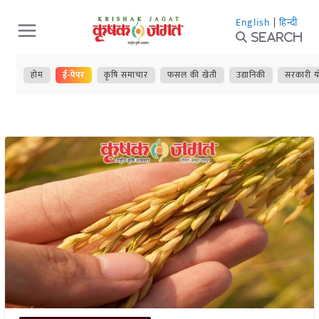
Skip
English
|
हिन्दी
to
Search
content
होम
ई-पेपर
कृषि समाचार
फसल की खेती
उद्यानिकी
सरकारी य