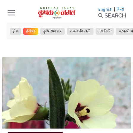
Skip
English
|
हिन्दी
to
Search
content
होम
ई-पेपर
कृषि समाचार
फसल की खेती
उद्यानिकी
सरकारी य