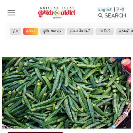
Skip
English
|
हिन्दी
to
Search
content
होम
ई-पेपर
कृषि समाचार
फसल की खेती
उद्यानिकी
सरकारी य