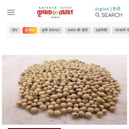
Skip
English
|
हिन्दी
to
Search
content
होम
ई-पेपर
कृषि समाचार
फसल की खेती
उद्यानिकी
सरकारी य