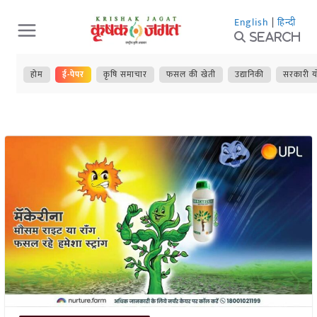
Skip
English
|
हिन्दी
to
Search
content
होम
ई-पेपर
कृषि समाचार
फसल की खेती
उद्यानिकी
सरकारी य