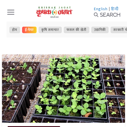
Skip
English
|
हिन्दी
to
Search
content
होम
ई-पेपर
कृषि समाचार
फसल की खेती
उद्यानिकी
सरकारी य