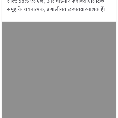
साल्ट 58% एसएल) और वीडमार फेनोक्सीएसिटिक
समूह के चयनात्मक, प्रणालीगत खरपतवारनाशक हैं।