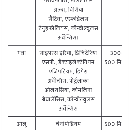
परविफ्लोरा, मेलिलोटस
अल्बा, विसिया
सैटिवा, एस्फोडेलस
टेनुइफोलियस, कॉन्वोल्वुलस
अर्वेन्सिस।
गन्ना
साइपरस इरिया, डिजिटेरिया
300-
एसपी., डैक्टाइलेक्टेनियम
500 मि.ली
एजिपटियम, डिगेरा
अर्वेन्सिस, पोर्टुलाका
ओलेरासिया, कोमेलिना
बेंघालेंसिस, कॉन्वोल्वुलस
अर्वेन्सिस
आलू
चेनोपोडियम
500 मि.ली