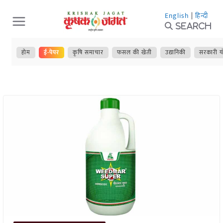
Skip
English
|
हिन्दी
to
Search
content
होम
ई-पेपर
कृषि समाचार
फसल की खेती
उद्यानिकी
सरकारी य