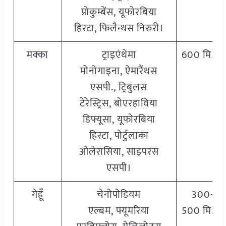
प्रोकुम्बेंस, यूफोरबिया
हिरटा, फिलैन्थस निरुरी।
मक्का
ट्राइएंथेमा
600 मि.ली
मोनोगाइना, ऐमारैंथस
एसपी., ट्रिबुलस
टेरेस्ट्रिस, बोएरहाविया
डिफ्यूसा, यूफोरबिया
हिरटा, पोर्टुलाका
ओलेरासिया, साइपरस
एसपी।
गेहूँ
चेनोपोडियम
300-
एल्बम, फ्यूमरिया
500 मि.ली