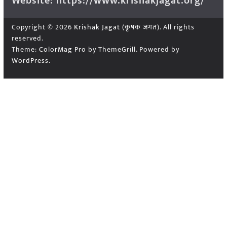
Website: https://www.krishakjagat.org/
Copyright © 2026
Krishak Jagat (कृषक जगत)
. All rights
reserved.
Theme:
ColorMag Pro
by ThemeGrill. Powered by
WordPress
.