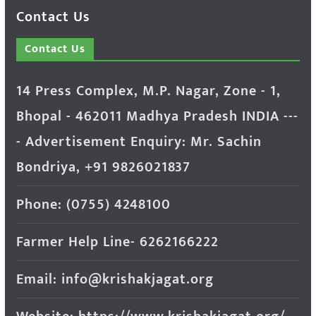
Contact Us
Contact Us
14 Press Complex, M.P. Nagar, Zone - 1,
Bhopal - 462011 Madhya Pradesh INDIA ---
- Advertisement Enquiry: Mr. Sachin
Bondriya, +91 9826021837
Phone: (0755) 4248100
Farmer Help Line- 6262166222
Email: info@krishakjagat.org