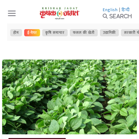
Skip
English
|
हिन्दी
to
Search
content
होम
ई-पेपर
कृषि समाचार
फसल की खेती
उद्यानिकी
सरकारी य