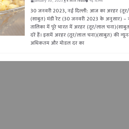
January 30, 2023
4 min read
नई दिल्ली
30 जनवरी 2023, नई दिल्ली: आज का अरहर (तूर
(साबुत) मंडी रेट (30 जनवरी 2023 के अनुसार) – 
तालिका में पूरे भारत में अरहर (तूर/लाल चना)(साबु
दरें हैं। इसमें अरहर (तूर/लाल चना)(साबुत) की न्यू
अधिकतम और मोडल दर का