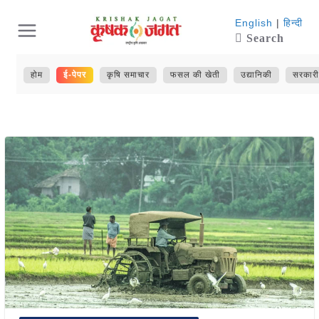
Skip
English
|
हिन्दी
Search
to
content
होम
ई-पेपर
कृषि समाचार
फसल की खेती
उद्यानिकी
सरकारी