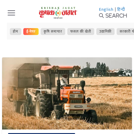
Skip
English
|
हिन्दी
to
Search
content
होम
ई-पेपर
कृषि समाचार
फसल की खेती
उद्यानिकी
सरकारी य