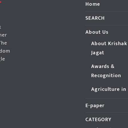
Home
SEARCH
k
About Us
her
The
About Krishak
edom
Jagat
gle
Awards &
Recognition
Agriculture in
E-paper
CATEGORY