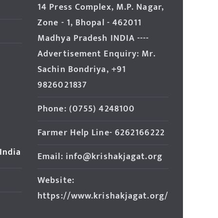
14 Press Complex, M.P. Nagar,
Zone - 1, Bhopal - 462011
Madhya Pradesh INDIA ----
Advertisement Enquiry: Mr.
Sachin Bondriya, +91
9826021837
Phone: (0755) 4248100
Farmer Help Line- 6262166222
 India
Email: info@krishakjagat.org
Website:
https://www.krishakjagat.org/