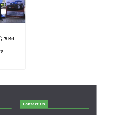
’; भारत
टर
Contact Us