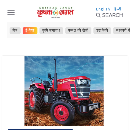
Skip
English
|
हिन्दी
to
Search
content
होम
ई-पेपर
कृषि समाचार
फसल की खेती
उद्यानिकी
सरकारी य