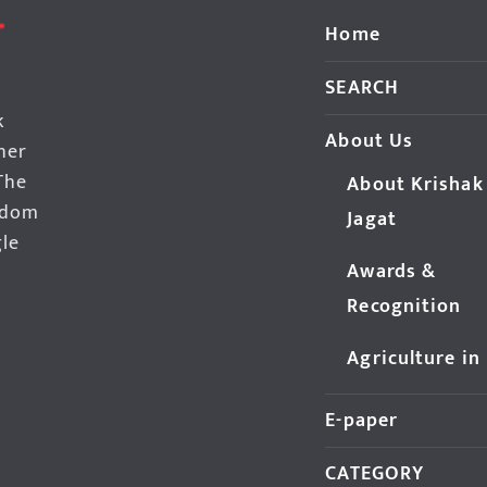
Home
SEARCH
k
About Us
her
The
About Krishak
edom
Jagat
gle
Awards &
Recognition
Agriculture in
E-paper
CATEGORY