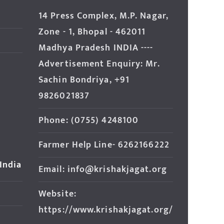
14 Press Complex, M.P. Nagar,
Zone - 1, Bhopal - 462011
Madhya Pradesh INDIA ----
Advertisement Enquiry: Mr.
Sachin Bondriya, +91
9826021837
Phone: (0755) 4248100
Farmer Help Line- 6262166222
 India
Email: info@krishakjagat.org
Website:
https://www.krishakjagat.org/