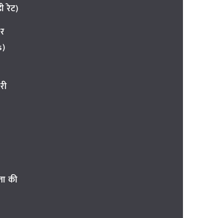
 रेट)
ार
s)
री
ता की