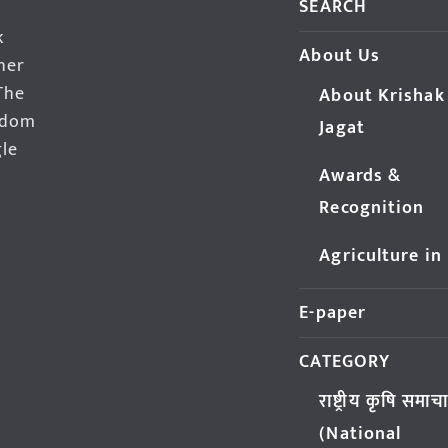
SEARCH
k
About Us
her
The
About Krishak
edom
Jagat
gle
Awards &
Recognition
Agriculture in
E-paper
CATEGORY
राष्ट्रीय कृषि समाच
(National