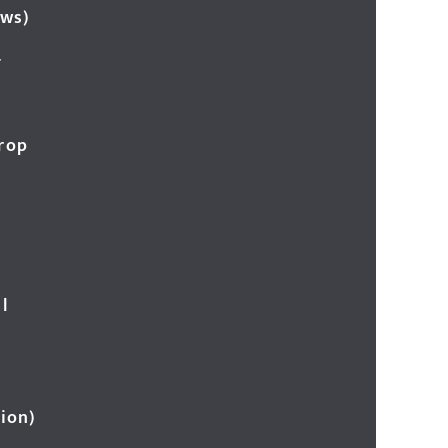
ews)
र
Crop
l
ion)