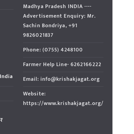
Madhya Pradesh INDIA ----
Advertisement Enquiry: Mr.
Sachin Bondriya, +91
9826021837
Phone: (0755) 4248100
Farmer Help Line- 6262166222
 India
Email: info@krishakjagat.org
Website:
https://www.krishakjagat.org/
ार