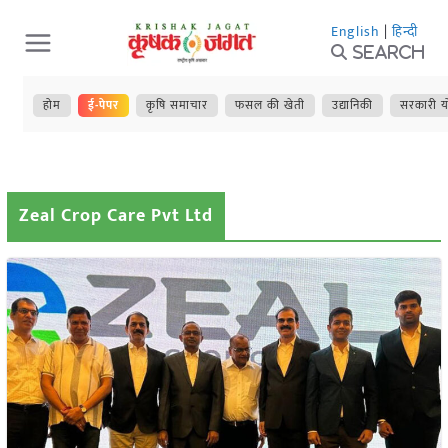
Skip
English
|
हिन्दी
to
Search
content
होम
ई-पेपर
कृषि समाचार
फसल की खेती
उद्यानिकी
सरकारी य
Zeal Crop Care Pvt Ltd