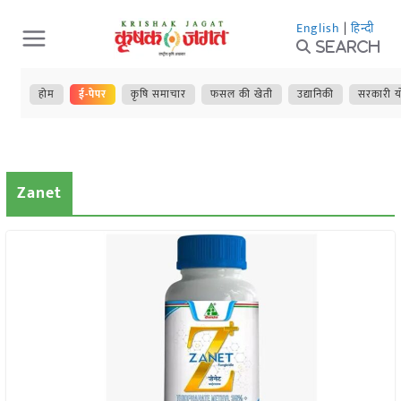
Skip
English
|
हिन्दी
to
Search
content
होम
ई-पेपर
कृषि समाचार
फसल की खेती
उद्यानिकी
सरकारी य
Zanet