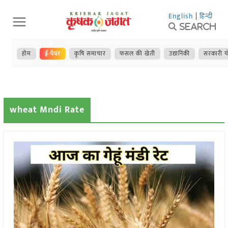
Skip
English
|
हिन्दी
to
Search
content
होम
ई-पेपर
कृषि समाचार
फसल की खेती
उद्यानिकी
सरकारी य
wheat Mndi Rate