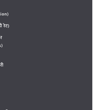
ion)
 रेट)
ार
s)
री