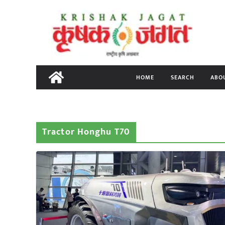
Skip
to
content
HOME
SEARCH
ABO
Tractor Honghu T70