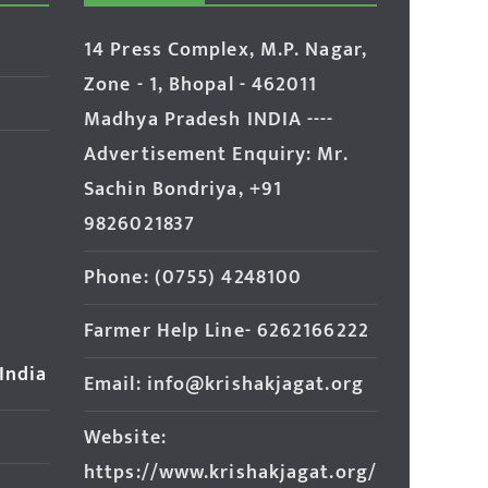
14 Press Complex, M.P. Nagar,
Zone - 1, Bhopal - 462011
Madhya Pradesh INDIA ----
Advertisement Enquiry: Mr.
Sachin Bondriya, +91
9826021837
Phone: (0755) 4248100
Farmer Help Line- 6262166222
 India
Email: info@krishakjagat.org
Website:
https://www.krishakjagat.org/