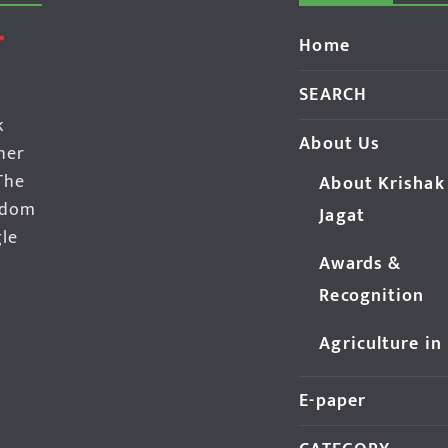
Home
SEARCH
k
About Us
her
The
About Krishak
edom
Jagat
gle
Awards &
Recognition
Agriculture in
E-paper