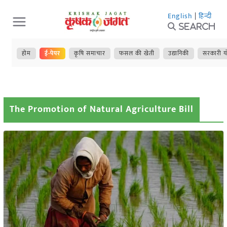
Skip
English
|
हिन्दी
to
Search
content
होम
ई-पेपर
कृषि समाचार
फसल की खेती
उद्यानिकी
सरकारी य
The Promotion of Natural Agriculture Bill