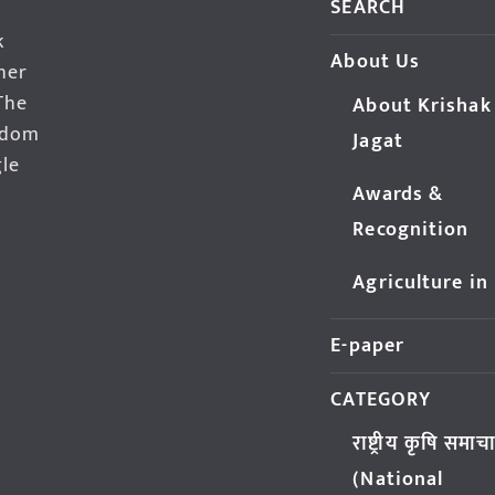
SEARCH
k
About Us
her
The
About Krishak
edom
Jagat
gle
Awards &
Recognition
Agriculture in
E-paper
CATEGORY
राष्ट्रीय कृषि समाच
(National