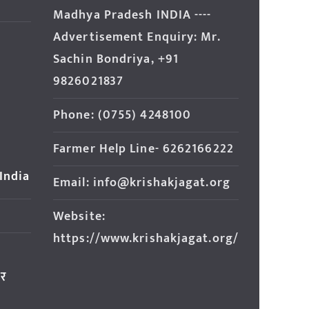
Madhya Pradesh INDIA ----
Advertisement Enquiry: Mr.
Sachin Bondriya, +91
9826021837
Phone: (0755) 4248100
Farmer Help Line- 6262166222
 India
Email: info@krishakjagat.org
Website:
https://www.krishakjagat.org/
ार