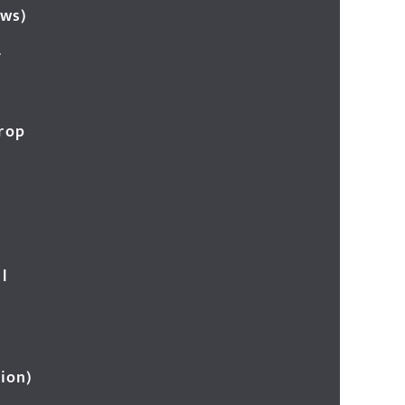
ews)
र
Crop
l
ion)