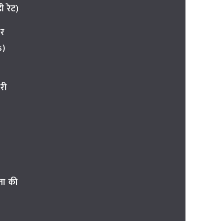
 रेट)
ार
s)
री
ता की