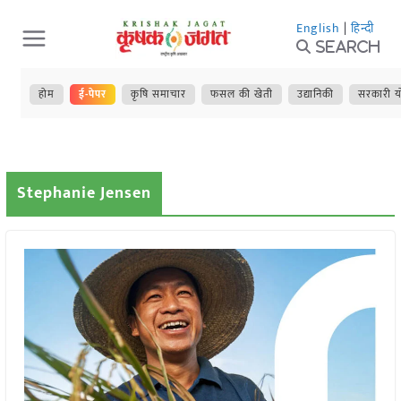
Skip
English
|
हिन्दी
to
Search
content
होम
ई-पेपर
कृषि समाचार
फसल की खेती
उद्यानिकी
सरकारी य
Stephanie Jensen