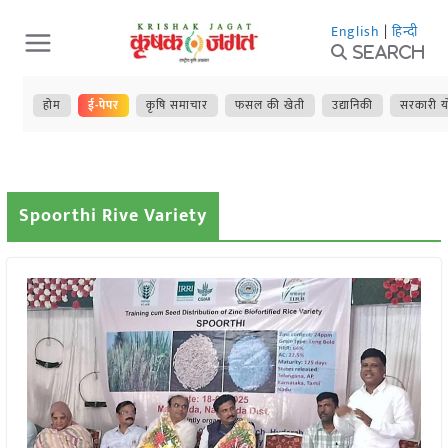
Skip
English
|
हिन्दी
to
Search
content
होम
ई-पेपर
कृषि समाचार
फसल की खेती
उद्यानिकी
सरकारी य
Spoorthi Rive Variety