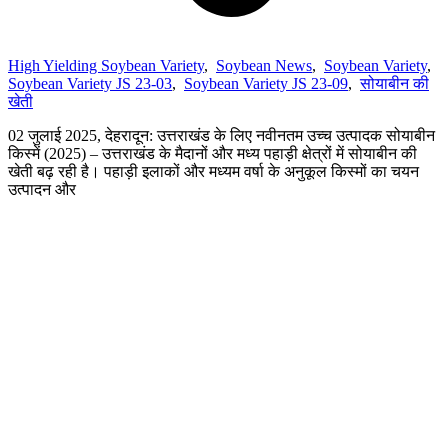
High Yielding Soybean Variety
,
Soybean News
,
Soybean Variety
,
Soybean Variety JS 23-03
,
Soybean Variety JS 23-09
,
सोयाबीन की
खेती
02 जुलाई 2025, देहरादून: उत्तराखंड के लिए नवीनतम उच्च उत्पादक सोयाबीन
किस्में (2025) – उत्तराखंड के मैदानों और मध्य पहाड़ी क्षेत्रों में सोयाबीन की
खेती बढ़ रही है। पहाड़ी इलाकों और मध्यम वर्षा के अनुकूल किस्मों का चयन
उत्पादन और