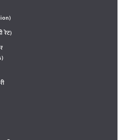
ion)
 रेट)
ार
s)
री