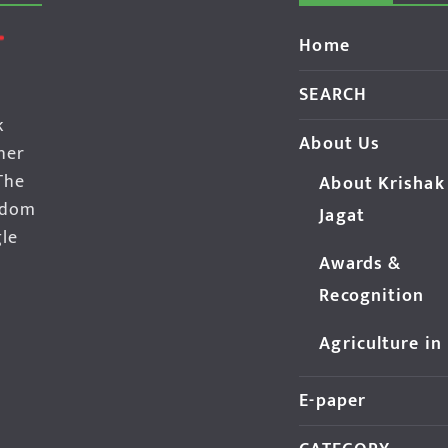
Home
SEARCH
k
About Us
her
The
About Krishak
edom
Jagat
gle
Awards &
Recognition
Agriculture in
E-paper