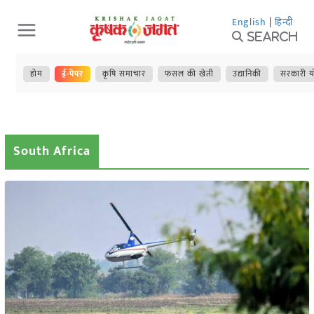
Skip
English
|
हिन्दी
to
Search
content
होम
ई-पेपर
कृषि समाचार
फसल की खेती
उद्यानिकी
सरकारी य
South Africa