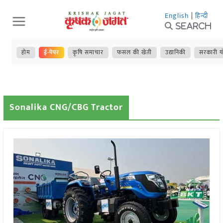
Skip
English
|
हिन्दी
to
Search
content
होम
ई-पेपर
कृषि समाचार
फसल की खेती
उद्यानिकी
सरकारी य
Sonalika CNG/CBG Tractor