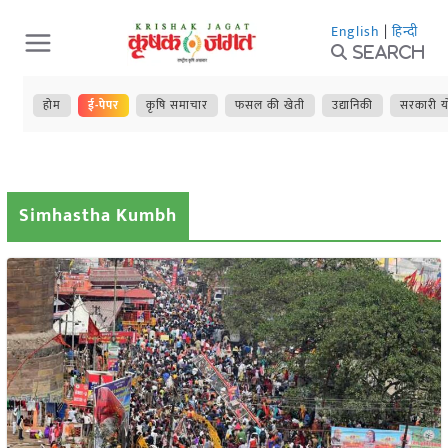
Skip
English
|
हिन्दी
to
Search
content
होम
ई-पेपर
कृषि समाचार
फसल की खेती
उद्यानिकी
सरकारी य
Simhastha Kumbh