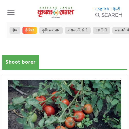
Skip
English
|
हिन्दी
to
Search
content
होम
ई-पेपर
कृषि समाचार
फसल की खेती
उद्यानिकी
सरकारी य
Shoot borer