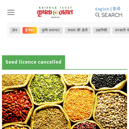
Skip
English
|
हिन्दी
to
Search
content
होम
ई-पेपर
कृषि समाचार
फसल की खेती
उद्यानिकी
सरकारी य
Seed licence cancelled