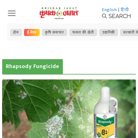
Skip
English
|
हिन्दी
to
Search
content
होम
ई-पेपर
कृषि समाचार
फसल की खेती
उद्यानिकी
सरकारी य
Rhapsody Fungicide