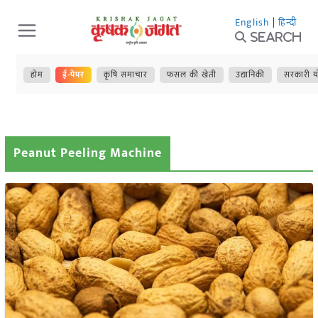
Skip
English
|
हिन्दी
to
Search
content
होम
ई-पेपर
कृषि समाचार
फसल की खेती
उद्यानिकी
सरकारी य
Peanut Peeling Machine