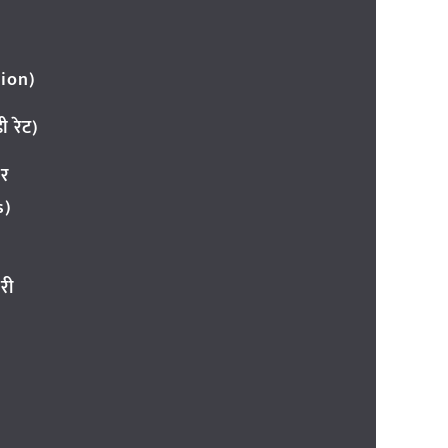
ion)
 रेट)
ार
s)
री