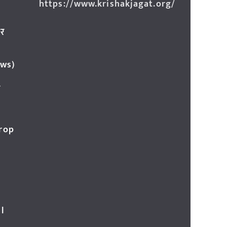
https://www.krishakjagat.org/
ार
ews)
र
Crop
l