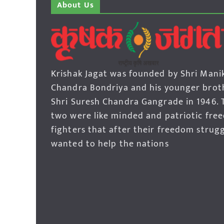
About Us
Krishak Jagat was founded by Shri Mani
Chandra Bondriya and his younger brot
Shri Suresh Chandra Gangrade in 1946. 
two were like minded and patriotic fre
fighters that after their freedom strug
wanted to help the nations