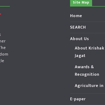
Site Map
Home
SEARCH
k
About Us
her
The
About Krishak
edom
Jagat
gle
Awards &
Recognition
Agriculture in
E-paper