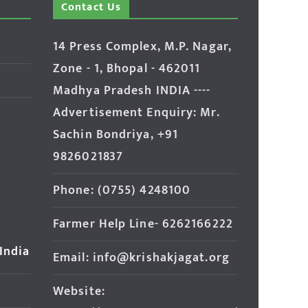
Contact Us
14 Press Complex, M.P. Nagar,
Zone - 1, Bhopal - 462011
Madhya Pradesh INDIA ----
Advertisement Enquiry: Mr.
Sachin Bondriya, +91
9826021837
Phone: (0755) 4248100
Farmer Help Line- 6262166222
 India
Email: info@krishakjagat.org
Website: