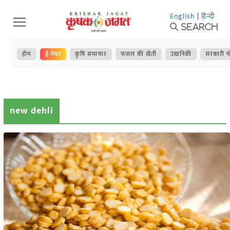
Skip
English
|
हिन्दी
to
Search
content
होम
ई-पेपर
कृषि समाचार
फसल की खेती
उद्यानिकी
सरकारी य
new dehli