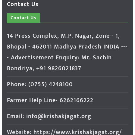
Contact Us
Contact Us
14 Press Complex, M.P. Nagar, Zone - 1,
Bhopal - 462011 Madhya Pradesh INDIA ---
- Advertisement Enquiry: Mr. Sachin
Bondriya, +91 9826021837
Phone: (0755) 4248100
Farmer Help Line- 6262166222
Email: info@krishakjagat.org
Website: https://www.krishakjagat.org/