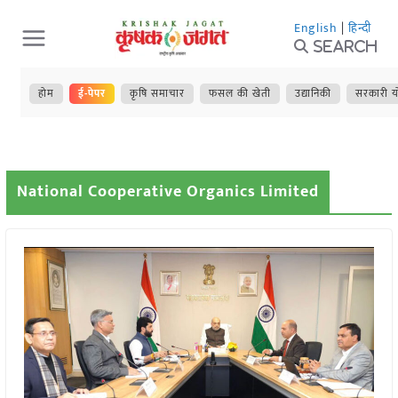
Skip
English
|
हिन्दी
to
Search
content
होम
ई-पेपर
कृषि समाचार
फसल की खेती
उद्यानिकी
सरकारी य
National Cooperative Organics Limited