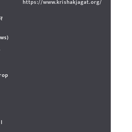
https://www.krishakjagat.org/
ार
ews)
र
Crop
l