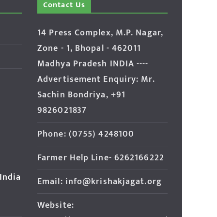
Contact Us
14 Press Complex, M.P. Nagar,
Zone - 1, Bhopal - 462011
Madhya Pradesh INDIA ----
Advertisement Enquiry: Mr.
Sachin Bondriya, +91
9826021837
Phone: (0755) 4248100
Farmer Help Line- 6262166222
 India
Email: info@krishakjagat.org
Website: