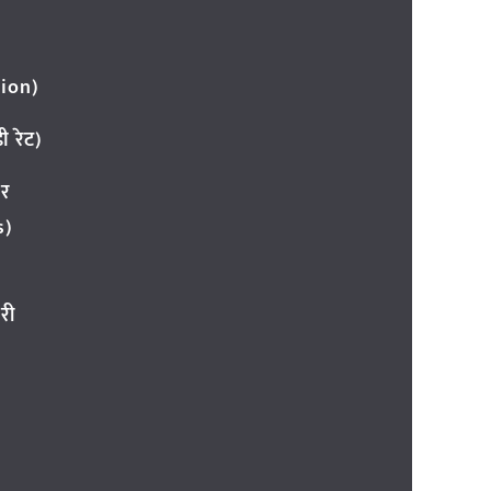
ion)
 रेट)
ार
s)
री