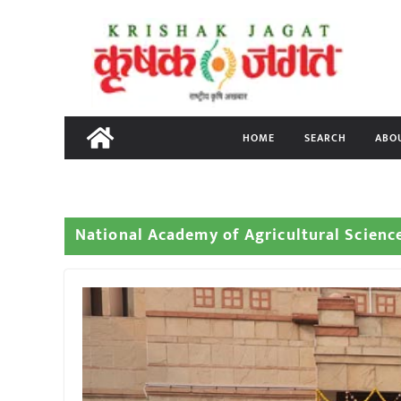
Skip
to
content
HOME
SEARCH
ABO
National Academy of Agricultural Scienc