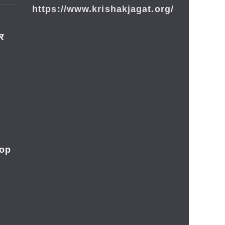
https://www.krishakjagat.org/
ार
rop