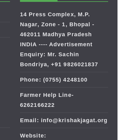
14 Press Complex, M.P.
Nagar, Zone - 1, Bhopal -
462011 Madhya Pradesh
INDIA ---- Advertisement
Enquiry: Mr. Sachin
Bondriya, +91 9826021837
Phone: (0755) 4248100
Farmer Help Line-
6262166222
Email: info@krishakjagat.org
Website: