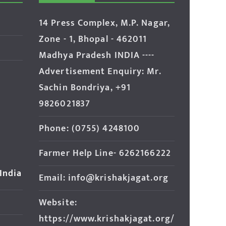
14 Press Complex, M.P. Nagar,
Zone - 1, Bhopal - 462011
Madhya Pradesh INDIA ----
Advertisement Enquiry: Mr.
Sachin Bondriya, +91
9826021837
Phone: (0755) 4248100
Farmer Help Line- 6262166222
 India
Email: info@krishakjagat.org
Website:
https://www.krishakjagat.org/