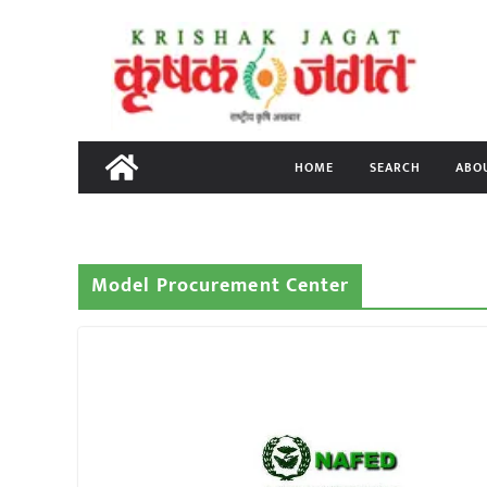
Skip
to
content
HOME
SEARCH
ABO
Model Procurement Center