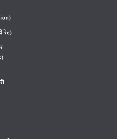
ion)
 रेट)
ार
s)
री