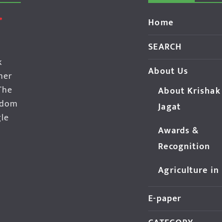
Home
SEARCH
k
About Us
her
The
About Krishak
edom
Jagat
gle
Awards &
Recognition
Agriculture in
E-paper