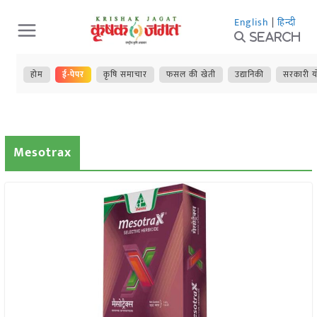
Skip
English
|
हिन्दी
to
Search
content
होम
ई-पेपर
कृषि समाचार
फसल की खेती
उद्यानिकी
सरकारी य
Mesotrax