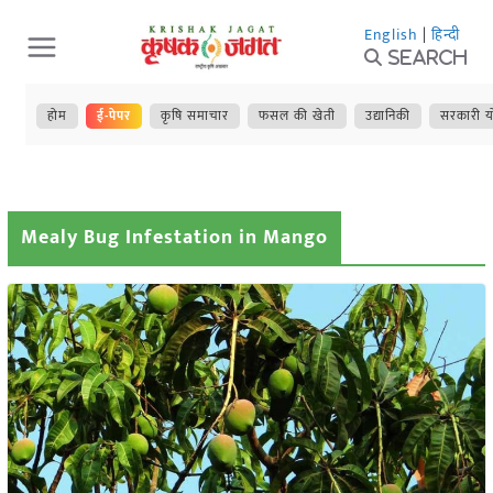
Skip
English
|
हिन्दी
to
Search
content
होम
ई-पेपर
कृषि समाचार
फसल की खेती
उद्यानिकी
सरकारी य
Mealy Bug Infestation in Mango