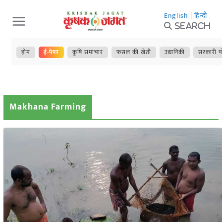
Skip
English
|
हिन्दी
to
Search
content
होम
ई-पेपर
कृषि समाचार
फसल की खेती
उद्यानिकी
सरकारी य
Makhana Farming