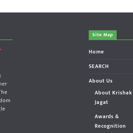
Site Map
Home
SEARCH
k
About Us
her
The
About Krishak
edom
Jagat
gle
Awards &
Recognition