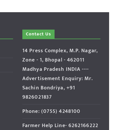
Contact Us
14 Press Complex, M.P. Nagar,
Zone - 1, Bhopal - 462011
Madhya Pradesh INDIA ----
Advertisement Enquiry: Mr.
Sachin Bondriya, +91
9826021837
Phone: (0755) 4248100
Farmer Help Line- 6262166222