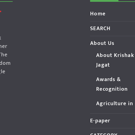
Home
SEARCH
k
About Us
her
The
About Krishak
edom
Jagat
gle
Awards &
Recognition
Agriculture in
E-paper