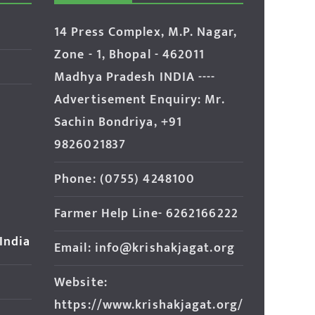
14 Press Complex, M.P. Nagar,
Zone - 1, Bhopal - 462011
Madhya Pradesh INDIA ----
Advertisement Enquiry: Mr.
Sachin Bondriya, +91
9826021837
Phone: (0755) 4248100
Farmer Help Line- 6262166222
 India
Email: info@krishakjagat.org
Website:
https://www.krishakjagat.org/