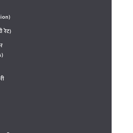
ion)
 रेट)
ार
s)
री