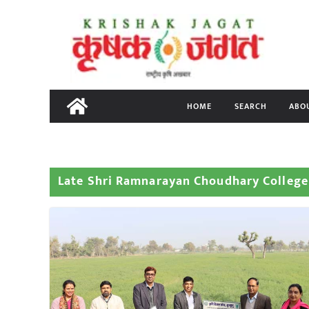
Skip
to
content
HOME
SEARCH
ABO
Late Shri Ramnarayan Choudhary College