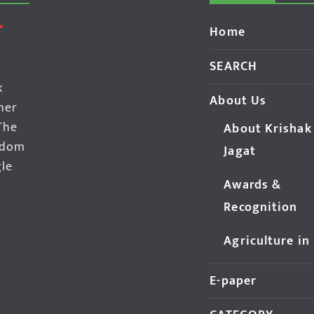
Home
SEARCH
k
About Us
her
The
About Krishak
edom
Jagat
gle
Awards &
Recognition
Agriculture in
E-paper