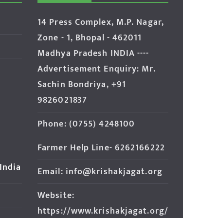
14 Press Complex, M.P. Nagar,
Zone - 1, Bhopal - 462011
Madhya Pradesh INDIA ----
Advertisement Enquiry: Mr.
Sachin Bondriya, +91
9826021837
Phone: (0755) 4248100
Farmer Help Line- 6262166222
 India
Email: info@krishakjagat.org
Website:
https://www.krishakjagat.org/