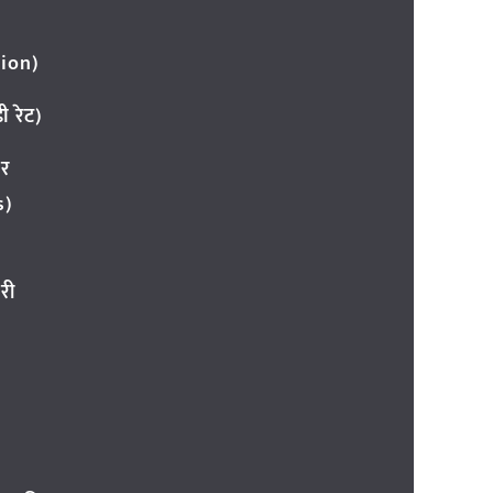
ion)
 रेट)
ार
s)
री