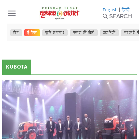
Skip
English
|
हिन्दी
to
Search
content
होम
ई-पेपर
कृषि समाचार
फसल की खेती
उद्यानिकी
सरकारी य
KUBOTA