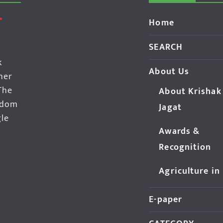
Home
SEARCH
k
About Us
her
The
About Krishak
edom
Jagat
gle
Awards &
Recognition
Agriculture in
E-paper