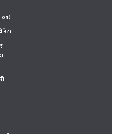
ion)
 रेट)
ार
s)
री