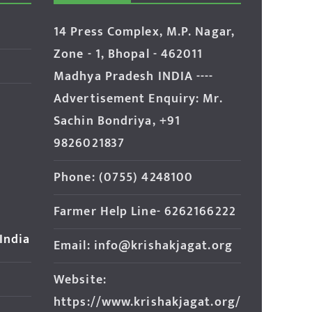
14 Press Complex, M.P. Nagar,
Zone - 1, Bhopal - 462011
Madhya Pradesh INDIA ----
Advertisement Enquiry: Mr.
Sachin Bondriya, +91
9826021837
Phone: (0755) 4248100
Farmer Help Line- 6262166222
 India
Email: info@krishakjagat.org
Website:
https://www.krishakjagat.org/