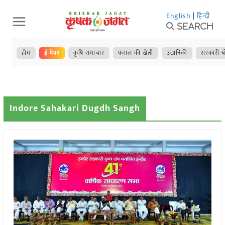
Skip
English
|
हिन्दी
to
Search
content
होम
ई-पेपर
कृषि समाचार
फसल की खेती
उद्यानिकी
सरकारी य
Indore Sahakari Dugdh Sangh