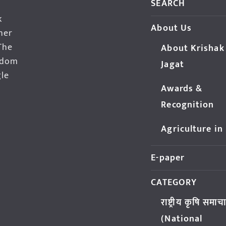
SEARCH
k
About Us
her
The
About Krishak
edom
Jagat
gle
Awards &
Recognition
Agriculture in
E-paper
CATEGORY
राष्ट्रीय कृषि समाच
(National