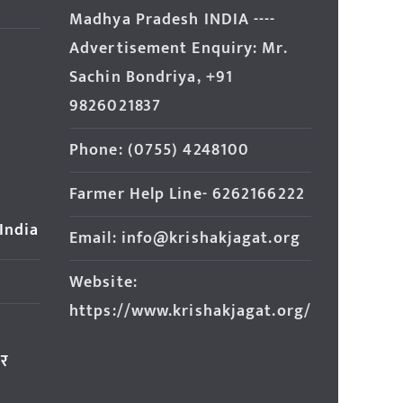
Madhya Pradesh INDIA ----
Advertisement Enquiry: Mr.
Sachin Bondriya, +91
9826021837
Phone: (0755) 4248100
Farmer Help Line- 6262166222
 India
Email: info@krishakjagat.org
Website:
https://www.krishakjagat.org/
ार