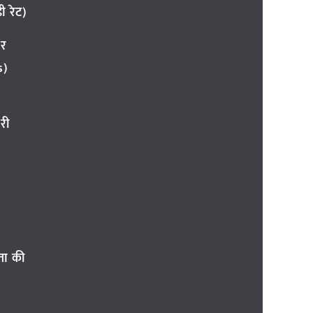
 रेट)
ार
s)
री
ता की