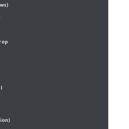
ews)
र
Crop
l
ion)