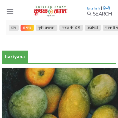
Skip
English
|
हिन्दी
to
Search
content
होम
ई-पेपर
कृषि समाचार
फसल की खेती
उद्यानिकी
सरकारी य
hariyana