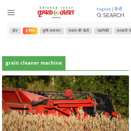
Skip
English
|
हिन्दी
to
Search
content
होम
ई-पेपर
कृषि समाचार
फसल की खेती
उद्यानिकी
सरकारी य
grain cleaner machine